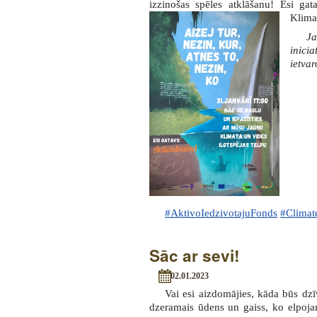
izzinošas spēles atklāšanu! Esi g
Klima
Ja
inici
ietva
#AktivoIedzivotajuFonds
#Clima
Sāc ar sevi!
02.01.2023
Vai esi aizdomājies, kāda būs dz
dzeramais ūdens un gaiss, ko elpojam