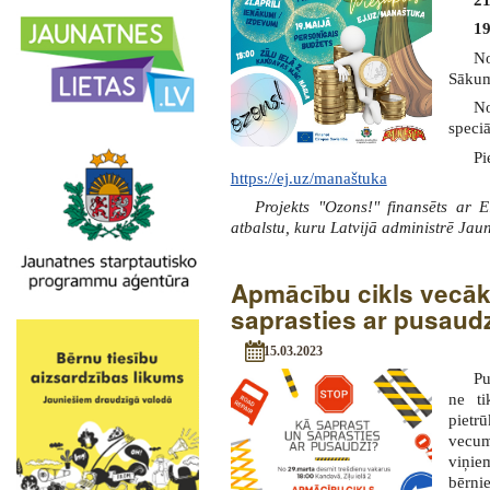
19
No
Sāku
No
speciā
P
https://ej.uz/manaštuka
Projekts "Ozons!" finansēts ar E
atbalstu, kuru Latvijā administrē Ja
Apmācību cikls vecāk
saprasties ar pusaud
15.03.2023
Pu
ne ti
piet
vecum
viņie
bērni