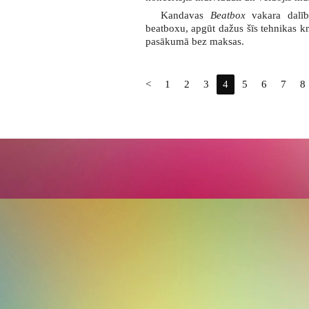
Kandavas
B
eatbox
vakara dalībn
beatboxu, apgūt dažus šīs tehnikas kn
pasākumā bez maksas.
<
1
2
3
4
5
6
7
8