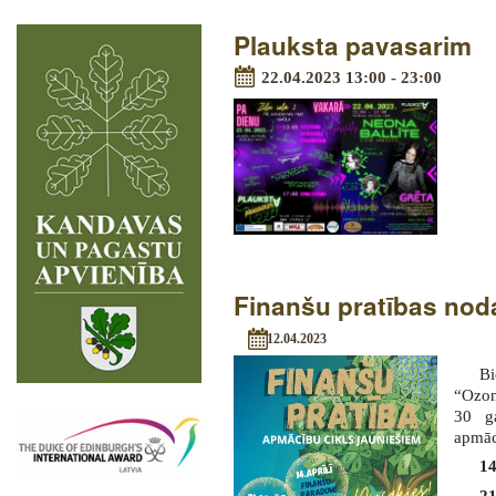
Plauksta pavasarim
22.04.2023 13:00 - 23:00
Finanšu pratības nod
12.04.2023
Bi
“Ozon
30 ga
apmācī
14
21