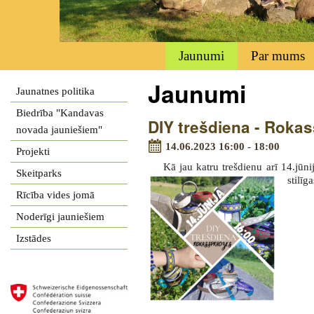
Jaunumi
Par mums
Jaunumi
Jaunatnes politika
Biedrība "Kandavas
DIY trešdiena - Roka
novada jauniešiem"
14.06.2023 16:00 - 18:00
Projekti
Kā jau katru trešdienu arī 14.jūn
Skeitparks
stilīg
Rīcība vides jomā
Noderīgi jauniešiem
Izstādes