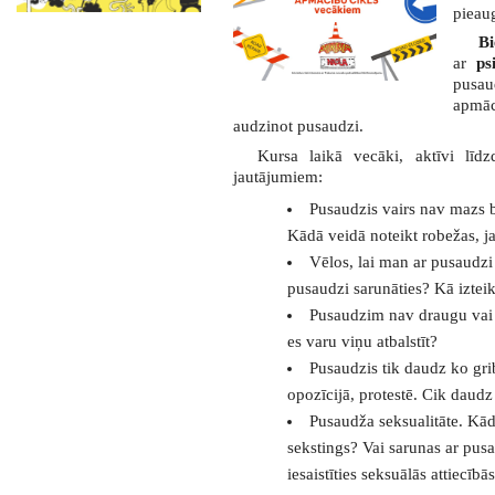
pieau
Bi
ar
ps
pusau
apmācī
audzinot pusaudzi.
Kursa laikā vecāki, aktīvi līd
jautājumiem:
Pusaudzis vairs nav mazs b
Kādā veidā noteikt robežas, j
Vēlos, lai man ar pusaudzi 
pusaudzi sarunāties? Kā izteikt
Pusaudzim nav draugu vai i
es varu viņu atbalstīt?
Pusaudzis tik daudz ko grib
opozīcijā, protestē. Cik daudz 
Pusaudža seksualitāte. Kād
sekstings? Vai sarunas ar pus
iesaistīties seksuālās attiecībā