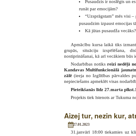
Pusaudzis ir noslēgts un es
runāt par emocijām?
“Uzsprāgstam” mēs visi – 
pusaudzim izpaust emocijas tā,
Kā jūtas pusaudža vecāks?
Apmācību kursa laikā tiks izman
grupās, situāciju izspēlēšana, d
nostiprināšanai, kā arī vecākiem būs ie
Nodarbības notiks
reizi nedēļā n
Kandavas Multifunkcionālā jaunatne
zālē
(ieeja no Izglītības pārvaldes p
nepieciešams apmeklēt visas nodarbī
Pieteikšanās līdz 27.marta plkst
Projekts tiek īstenots ar Tukuma 
Aizej tur, nezin kur, a
27.01.2023
31.janvārī 18:00 tiekamies uz kli