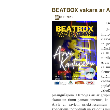
BEATBOX vakars ar A
02.01.2023
B
Ja
imp
vieso
arī p
māksl
kā 10
mūzik
Arvis 
kā mu
eleme
kurām
vadī
papl
dzied
pieaugušajiem. Darbojās arī ar grupu
skaņu un ritmu pamatelementus, kā a
Arvis ar saviem priekšnesumiem ir
koncertējis individuāli un veidojis m