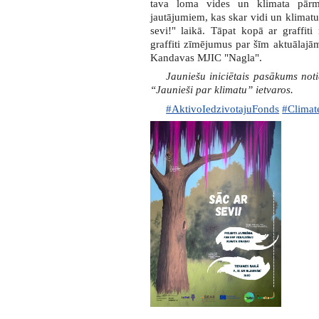
tava loma vides un klimata pārm
jautājumiem, kas skar vidi un klimatu
sevi!" laikā. Tāpat kopā ar graffi
graffiti zīmējumus par šīm aktuālajā
Kandavas MJIC "Nagla".
Jauniešu iniciētais pasākums not
“Jaunieši par klimatu” ietvaros.
#AktivoIedzivotajuFonds
#Clima