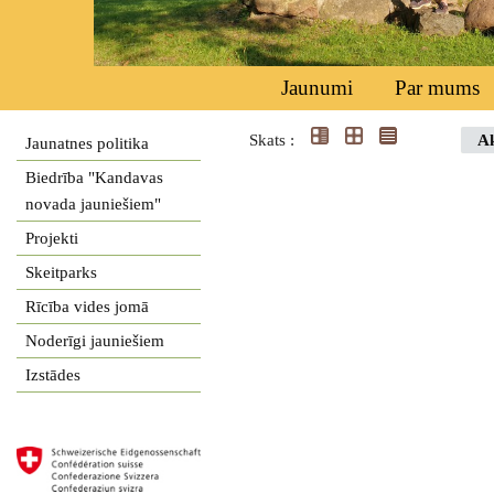
Jaunumi
Par mums
Skats :
Ak
Jaunatnes politika
Biedrība "Kandavas
novada jauniešiem"
Projekti
Skeitparks
Rīcība vides jomā
Noderīgi jauniešiem
Izstādes