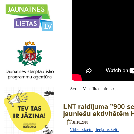
Avots: Veselības ministrija
LNT raidījuma "900 s
jauniešu aktivitātēm 
31.10.2018
Video sižets pieejams šeit!