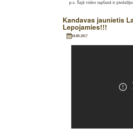
p.s. Šajā video tapšanā ir piedalī
Kandavas jaunietis La
Lepojamies!!!
18.09.2017