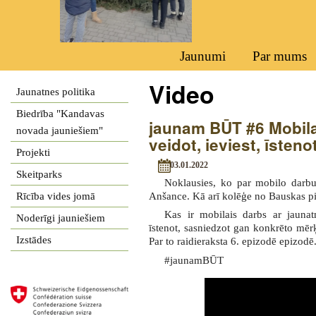
Jaunumi
Par mums
Video
Jaunatnes politika
Biedrība "Kandavas
jaunam BŪT #6 Mobilai
novada jauniešiem"
veidot, ieviest, īsteno
Projekti
03.01.2022
Skeitparks
Noklausies, ko par mobilo darbu
Anšance. Kā arī kolēģe no Bauskas pil
Rīcība vides jomā
Kas ir mobilais darbs ar jaunatn
Noderīgi jauniešiem
īstenot, sasniedzot gan konkrēto mērķa
Izstādes
Par to raidieraksta 6. epizodē epizodē
#jaunamBŪT