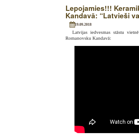
Lepojamies!!! Keram
Kandavā: “Latvieši var
19.09.2018
Latvijas iedvesmas stāstu viet
Romanovsku Kandavā: