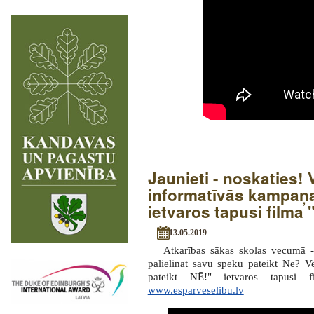
Jaunieti - noskaties! 
informatīvās kampaņa
ietvaros tapusi filma
13.05.2019
Atkarības sākas skolas vecumā 
palielināt savu spēku pateikt Nē? V
pateikt NĒ!" ietvaros tapusi
www.esparveselibu.lv