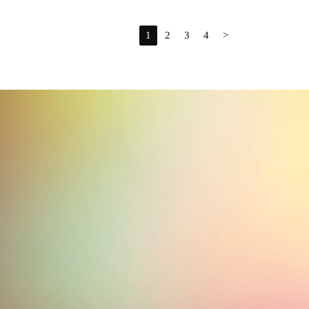
1
2
3
4
>