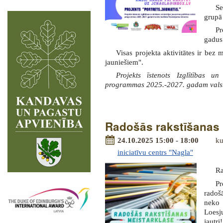
Se
grupā 
Pr
gadus 
Visas projekta aktivitātes ir bez
jauniešiem".
Projekts īstenots Izglītības un
programmas 2025.-2027. gadam valsts
Radošās rakstīšanas 
24.10.2025 15:00 - 18:00
ku
iniciatīvu centrs "Nagla"
Ra
Pr
radošā
neko 
Loesj
jautri!