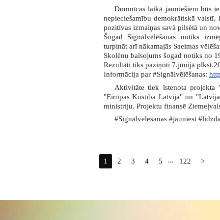
Domnīcas laikā jauniešiem būs ies
nepieciešamību demokrātiskā valstī,
pozitīvas izmaiņas savā pilsētā un no
Šogad Signālvēlēšanas notiks izmē
turpināt arī nākamajās Saeimas vēlēša
Skolēnu balsojums šogad notiks no 19
Rezultāti tiks paziņoti 7.jūnijā plkst.2
Informācija par #Signālvēlēšanas:
htt
Aktivitāte tiek īstenota projekta
"Eiropas Kustība Latvijā" un "Latvij
ministriju. Projektu finansē Ziemeļval
#Signālvelesanas #jauniesi #lidz
...
1
2
3
4
5
122
>