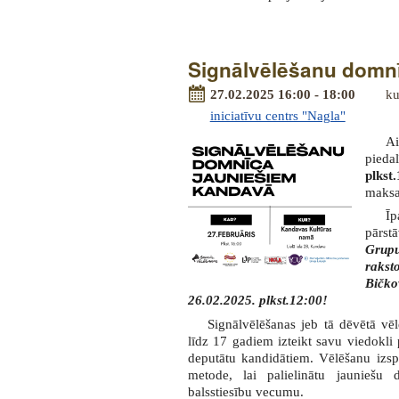
Signālvēlēšanu domn
27.02.2025 16:00 - 18:00
ku
iniciatīvu centrs "Nagla"
Ai
pieda
plkst
maksa
Īp
pārstā
Grupu
raks
Bičko
26.02.2025. plkst.12:00!
Signālvēlēšanas jeb tā dēvētā vē
līdz 17 gadiem izteikt savu viedokli
deputātu kandidātiem. Vēlēšanu izspē
metode, lai palielinātu jauniešu 
balsstiesību vecumu.