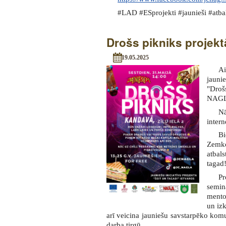
#LAD #ESprojekti #jaunieši #atbal
Drošs pikniks projekt
19.05.2025
Ai
jauni
"Droš
NAG
Nā
intern
B
Zemko
atbal
tagad!
Pr
semin
mento
un izk
arī veicina jauniešu savstarpēko kom
darba tirgū.