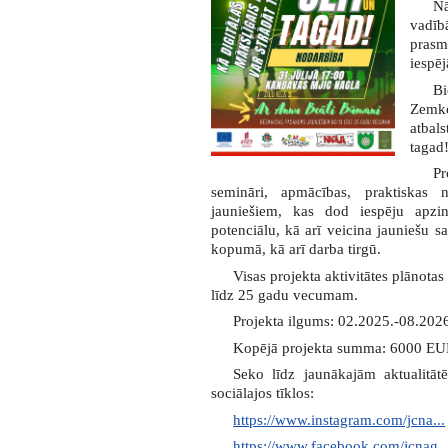
Nā
vadī
pras
iespēj
B
Zemko
atbal
tagad!
Pr
semināri, apmācības, praktiskas 
jauniešiem, kas dod iespēju apzin
potenciālu, kā arī veicina jauniešu 
kopumā, kā arī darba tirgū.
Visas projekta aktivitātes plānota
līdz 25 gadu vecumam.
Projekta ilgums: 02.2025.-08.202
Kopējā projekta summa: 6000 EUR
Seko līdz jaunākajām aktualit
sociālajos tīklos:
https://www.instagram.com/jcna...
https://www.facebook.com/jcnag..