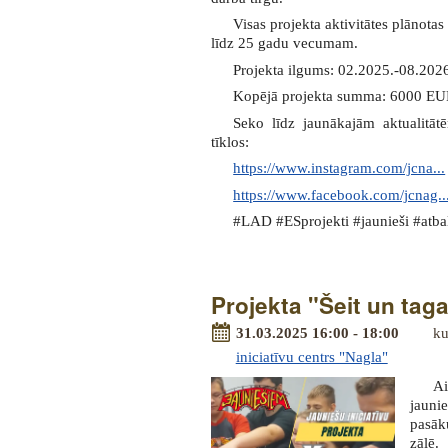
Visas projekta aktivitātes plānota
līdz 25 gadu vecumam.
Projekta ilgums: 02.2025.-08.202
Kopējā projekta summa: 6000 EUR
Seko līdz jaunākajām aktualitā
tīklos:
https://www.instagram.com/jcna...
https://www.facebook.com/jcnag..
#LAD #ESprojekti #jaunieši #atbal
Projekta "Šeit un ta
31.03.2025 16:00 - 18:00
ku
iniciatīvu centrs "Nagla"
Ai
jauni
pasā
zālē.