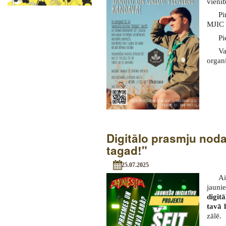
vienīb
Pi
MJIC 
Pi
V
organi
Digitālo prasmju noda
tagad!"
25.07.2025
Ai
jauni
digit
tavā 
zālē.