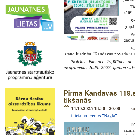
Ti
zālē!
Se
grupā 
Pr
gadus 
Vi
īsteno biedrība "Kandavas novada jau
Projekts īstenots Izglītības un
programmas 2025.-2027. gadam valsts
Pirmā Kandavas 119.s
tikšanās
14.10.2025 18:30 - 20:00
ku
iniciatīvu centrs "Nagla"
Bē
aicin