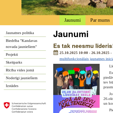
Jaunumi
Par mums
Jaunumi
Jaunatnes politika
Biedrība "Kandavas
Es tak neesmu līderis
novada jauniešiem"
25.10.2025 10:00 - 26.10.2025 -
Projekti
multifunkcionālais jaunatnes inici
Skeitparks
Lī
Rīcība vides jomā
Es
piedā
Noderīgi jauniešiem
tev bū
Izstādes
prasm
Jo
26.ok
un kom
Pi