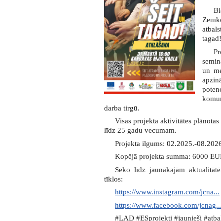
B
Zemko
atbals
tagad!
Pr
semin
un me
apzin
poten
komun
darba tirgū.
Visas projekta aktivitātes plānota
līdz 25 gadu vecumam.
Projekta ilgums: 02.2025.-08.202
Kopējā projekta summa: 6000 EUR
Seko līdz jaunākajām aktualitā
tīklos:
https://www.instagram.com/jcna...
https://www.facebook.com/jcnag..
#LAD #ESprojekti #jaunieši #atbal