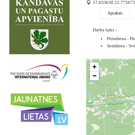
57.033638 22.775673
Apraksts
Darba laiks :
Pirmdiena - Pie
Sestdiena - Sv
+
−