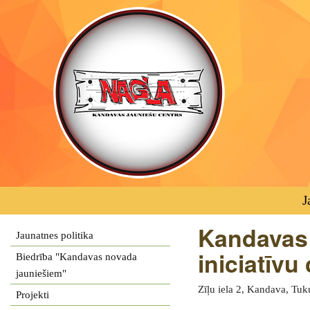
J
Kandavas 
Jaunatnes politika
iniciatīvu
Biedrība "Kandavas novada
jauniešiem"
Zīļu iela 2, Kandava, Tu
Projekti