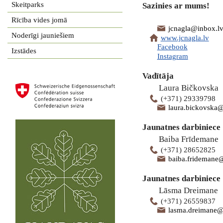
Skeitparks
Sazinies ar mums!
Rīcība vides jomā
jcnagla@inbox.l
Noderīgi jauniešiem
www.jcnagla.lv
Facebook
Izstādes
Instagram
Vadītāja
Laura Bičkovska
(+371) 29339798
laura.bickovska
Jaunatnes darbiniece
Baiba Frīdemane
(+371) 28652825
baiba.fridemane
Jaunatnes darbiniece
Lāsma Dreimane
(+371) 26559837
lasma.dreimane@