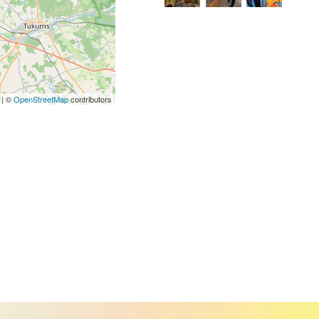
| ©
OpenStreetMap
contributors