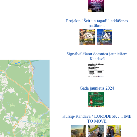
Projekta "Šeit un tagad!" atklāšanas
pasākums
Signālvēlēšanu domnīca jauniešiem
Kandavā
Gada jaunietis 2024
Kuršip-Kandava / EURODESK / TIME
TO MOVE