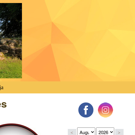
ja
es
<
>