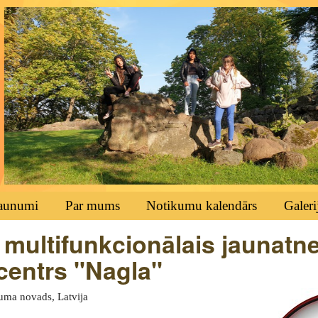
aunumi
Par mums
Notikumu kalendārs
Galeri
multifunkcionālais jaunatn
 centrs "Nagla"
kuma novads, Latvija