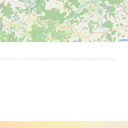
Leaflet
ņu portālu www.viss.lv
Kandavas multifunkcionālais jaunatnes iniciatīvu centrs "Nagla"