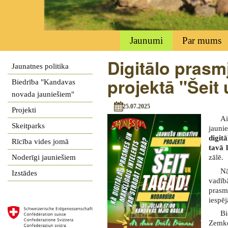
Jaunumi
Par mums
Digitālo prasm
Jaunatnes politika
projektā "Šeit
Biedrība "Kandavas
novada jauniešiem"
25.07.2025
Projekti
Ai
Skeitparks
jauni
digit
Rīcība vides jomā
tavā 
Noderīgi jauniešiem
zālē.
Nā
Izstādes
vadī
pras
iespēj
B
Zemko