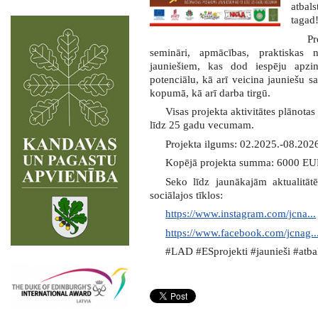
atbal
tagad!
Pr
semināri, apmācības, praktiskas 
jauniešiem, kas dod iespēju apzin
potenciālu, kā arī veicina jauniešu 
kopumā, kā arī darba tirgū.
Visas projekta aktivitātes plānota
līdz 25 gadu vecumam.
Projekta ilgums: 02.2025.-08.202
Kopējā projekta summa: 6000 EUR
Seko līdz jaunākajām aktualit
sociālajos tīklos:
https://www.instagram.com/jcna...
https://www.facebook.com/jcnag..
#LAD #ESprojekti #jaunieši #atbal