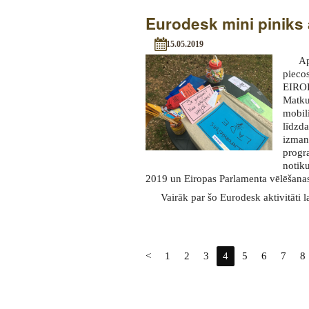
Eurodesk mini piniks
15.05.2019
Ap
pieco
EIROP
Matku
mobi
līdzd
izman
prog
notik
2019 un Eiropas Parlamenta vēlēšana
Vairāk par šo Eurodesk aktivitāti l
<
1
2
3
4
5
6
7
8