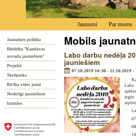
Jaunumi
Par mums
Mobils jaunat
Jaunatnes politika
Biedrība "Kandavas
Labo darbu nedēļa 2
novada jauniešiem"
jauniešiem
Projekti
07.10.2019 16:30 - 11.10.2019 -
Skeitparks
Ka
Rīcība vides jomā
Labo 
spēki
Noderīgi jauniešiem
iegūt
atpūst
Izstādes
La
07
08
10