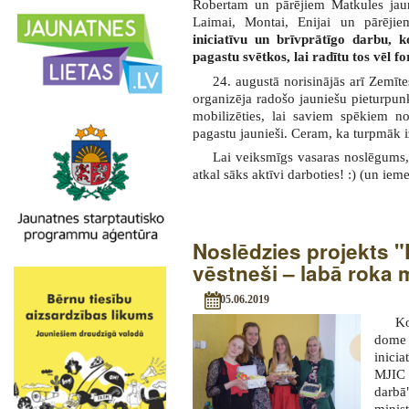
Robertam un pārējiem Matkules jaun
Laimai, Montai, Enijai un pārēj
iniciatīvu un brīvprātīgo darbu, 
pagastu svētkos, lai radītu tos vēl fo
24. augustā norisinājās arī Zemīte
organizēja radošo jauniešu pieturpunk
mobilizēties, lai saviem spēkiem no
pagastu jaunieši. Ceram, ka turpmāk i
Lai veiksmīgs vasaras noslēgums,
atkal sāks aktīvi darboties! :) (un ieme
Noslēdzies projekts 
vēstneši – labā roka 
05.06.2019
Ko
dome 
inici
MJIC 
darbā