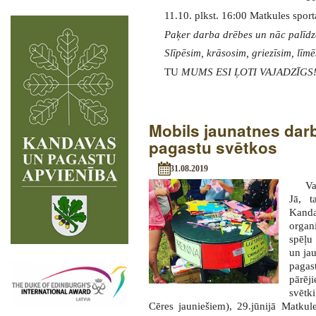
11.10. plkst. 16:00 Matkules spor
Paķer darba drēbes un nāc palīdz
Slīpēsim, krāsosim, griezīsim, līm
TU
MUMS ESI ĻOTI VAJADZĪGS
Mobils jaunatnes darb
pagastu svētkos
31.08.2019
Va
Jā, t
Kand
organ
spēļu
un jau
pagas
pārēj
svētk
Cēres jauniešiem), 29.jūnijā Matkule