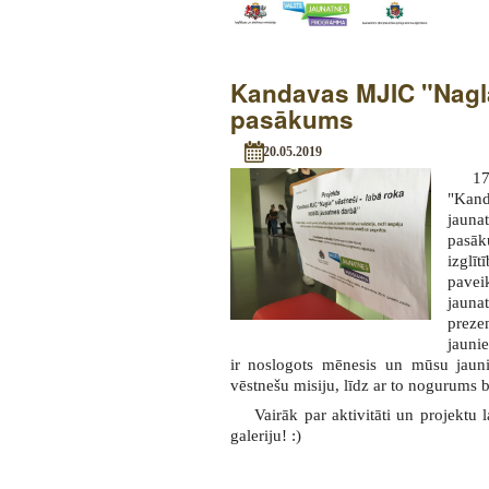
Kandavas MJIC "Nagl
pasākums
20.05.2019
17
"Kand
jauna
pasāk
izglīt
pavei
jauna
preze
jauni
ir noslogots mēnesis un mūsu jaunie
vēstnešu misiju, līdz ar to nogurums 
Vairāk par aktivitāti un projektu l
galeriju! :)