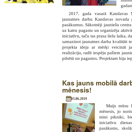
minis
gadam
2017. gada vasarā Kandavas M
jaunatnes darbu Kandavas novada p
pasākumus. Sākotnēji jauniešu centra
uz katru pagastu un organizēja aktivitā
iniciatīvu, taču tas prasa lielu laika,
samazinot jaunatnes darba kvalitāti 
projekta ideja ar mērķi veicināt j
realizāciju, radīt iespēju pašiem jaun
pilsētā un pagastos. Projektam bija iep
Kas jauns mobilā dar
mēnesis!
03.06.2019
Maijs mūsu K
mēnesis, jo noris
mini pikniki, b
iniciatīvu dien
pasākums, skolā