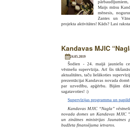
pārbaudījumiem,
Maijs mūsu Kand
mēnesis, noguru
Zantes un Vānes
projekta aktivitātes! Kāds? Lasi rakst
Kandavas MJIC “Nagla
24.05.2019
Šodien - 24. maijā jauniešu ce
vēstnešu supervīzija. Arī šis tikšanā
aktualitātes, taču lielākoties supervīz
prezentācijai Kandavas novada domē.
par uzvedību, apģērbu. Bijām dikt
sagatavoties! :)
Supervīzijas programma un papildu
Kandavas MJIC “Nagla” vēstneši
novada domes un Kandavas MJIC "Nagl
un zinātnes ministrijas Jaunatnes
budžeta finansējuma ietvaros.