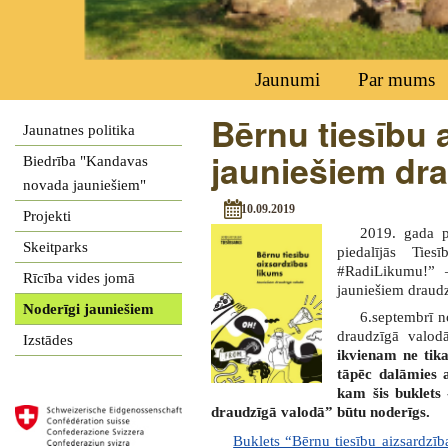
Jaunumi
Par mums
Bērnu tiesību 
Jaunatnes politika
jauniešiem dr
Biedrība "Kandavas
novada jauniešiem"
10.09.2019
Projekti
2019. gada p
Skeitparks
piedalījās Ties
#RadiLikumu!” –
Rīcība vides jomā
jauniešiem draud
Noderīgi jauniešiem
6.septembrī n
draudzīgā valod
Izstādes
ikvienam ne tikai
tāpēc dalāmies 
kam šis buklets 
draudzīgā valodā” būtu noderīgs.
Buklets “Bērnu tiesību aizsardzī