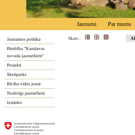
Jaunumi
Par mums
Skats :
Ak
Jaunatnes politika
Biedrība "Kandavas
novada jauniešiem"
Projekti
Skeitparks
Rīcība vides jomā
Noderīgi jauniešiem
Izstādes