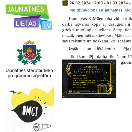
26.02.2024 17:00 - 01.03.2024 -
multifunkcionālais jaunatnes inici
Kandavas K.Mīlenbaha vidusskolas
darba ietvaros kopā ar draugiem ir 
grieķu mitoloģijas tēliem. Starp ti
mazāk pieminētas dievības. Mākslas d
savs raksturs un noskaņa, ko izceļ ar
Izstādes apmeklētājiem ir iespēja 
Tikai šonedēļ - darba dienās no 17
gaidīs