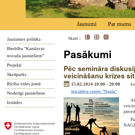
Jaunumi
Par mums
Skats :
Jaunatnes politika
Biedrība "Kandavas
Pasākumi
novada jauniešiem"
Projekti
Pēc semināra diskusij
veicināšanu krīzes sit
Skeitparks
Rīcība vides jomā
15.02.2024 18:00 - 20:00
ku
iniciatīvu centrs "Nagla"
Noderīgi jauniešiem
Ai
Izstādes
veici
piered
Pa
NAGLA