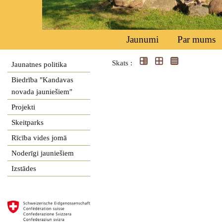
Jaunumi
Par mums
Skats :
Jaunatnes politika
Biedrība "Kandavas
novada jauniešiem"
Projekti
Skeitparks
Rīcība vides jomā
Noderīgi jauniešiem
Izstādes