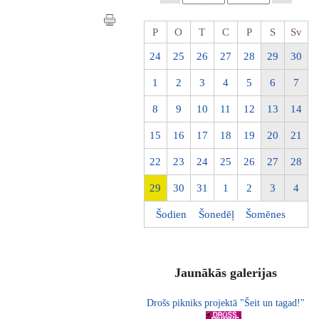
P
O
T
C
P
S
Sv
24
25
26
27
28
29
30
1
2
3
4
5
6
7
8
9
10
11
12
13
14
15
16
17
18
19
20
21
22
23
24
25
26
27
28
29
30
31
1
2
3
4
Šodien
Šonedēļ
Šomēnes
Jaunākās galerijas
Drošs pikniks projektā "Šeit un tagad!"