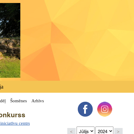
ja
dēļ
Šomēnes
Arhīvs
konkurss
niciatīvu centrs
<
>