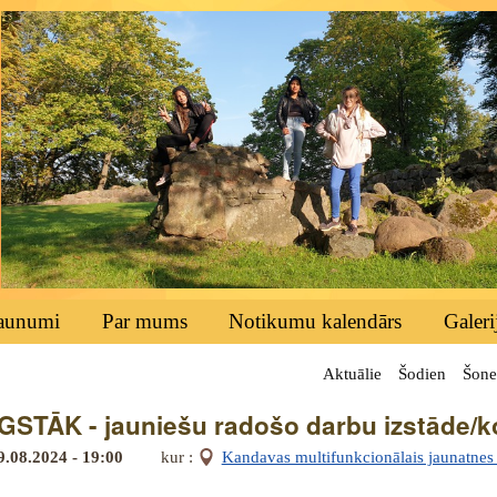
aunumi
Par mums
Notikumu kalendārs
Galeri
Aktuālie
Šodien
Šone
STĀK - jauniešu radošo darbu izstāde/
9.08.2024 - 19:00
kur :
Kandavas multifunkcionālais jaunatnes i