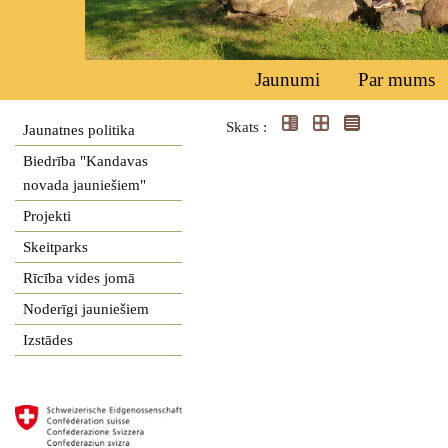
Jaunumi
Par mums
Skats :
Jaunatnes politika
Biedrība "Kandavas
novada jauniešiem"
Projekti
Skeitparks
Rīcība vides jomā
Noderīgi jauniešiem
Izstādes