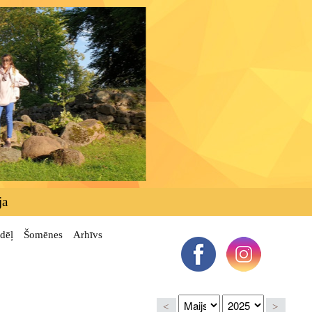
ja
dēļ
Šomēnes
Arhīvs
<
>