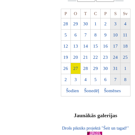
P
O
T
C
P
S
Sv
28
29
30
1
2
3
4
5
6
7
8
9
10
11
12
13
14
15
16
17
18
19
20
21
22
23
24
25
26
27
28
29
30
31
1
2
3
4
5
6
7
8
Šodien
Šonedēļ
Šomēnes
Jaunākās galerijas
Drošs pikniks projektā "Šeit un tagad!"