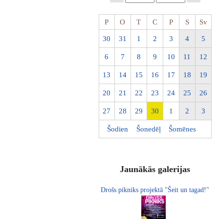
P
O
T
C
P
S
Sv
30
31
1
2
3
4
5
6
7
8
9
10
11
12
13
14
15
16
17
18
19
20
21
22
23
24
25
26
27
28
29
30
1
2
3
Šodien
Šonedēļ
Šomēnes
Jaunākās galerijas
Drošs pikniks projektā "Šeit un tagad!"