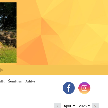
ja
dēļ
Šomēnes
Arhīvs
<
>