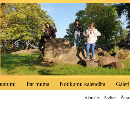
aunumi
Par mums
Notikumu kalendārs
Galeri
Aktuālie
Šodien
Šone