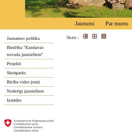
Jaunumi
Par mums
Skats :
Jaunatnes politika
Biedrība "Kandavas
novada jauniešiem"
Projekti
Skeitparks
Rīcība vides jomā
Noderīgi jauniešiem
Izstādes