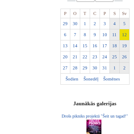
P
O
T
C
P
S
Sv
29
30
1
2
3
4
5
6
7
8
9
10
11
12
13
14
15
16
17
18
19
20
21
22
23
24
25
26
27
28
29
30
31
1
2
Šodien
Šonedēļ
Šomēnes
Jaunākās galerijas
Drošs pikniks projektā "Šeit un tagad!"