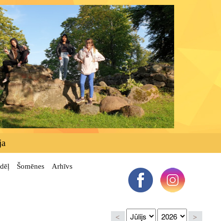
ja
dēļ
Šomēnes
Arhīvs
<
>