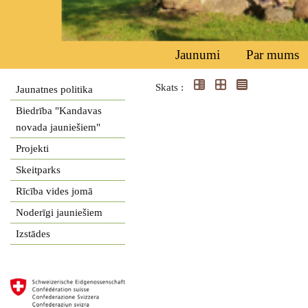
Jaunumi
Par mums
Skats :
Jaunatnes politika
Biedrība "Kandavas
novada jauniešiem"
Projekti
Skeitparks
Rīcība vides jomā
Noderīgi jauniešiem
Izstādes