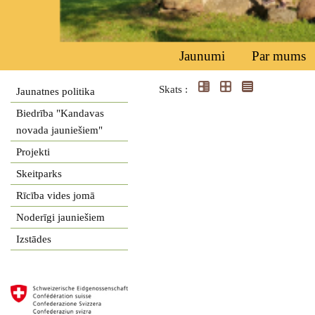
Jaunumi
Par mums
Skats :
Jaunatnes politika
Biedrība "Kandavas
novada jauniešiem"
Projekti
Skeitparks
Rīcība vides jomā
Noderīgi jauniešiem
Izstādes