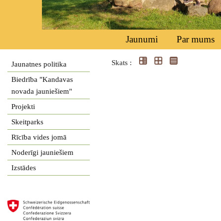
Jaunumi
Par mums
Skats :
Jaunatnes politika
Biedrība "Kandavas
novada jauniešiem"
Projekti
Skeitparks
Rīcība vides jomā
Noderīgi jauniešiem
Izstādes