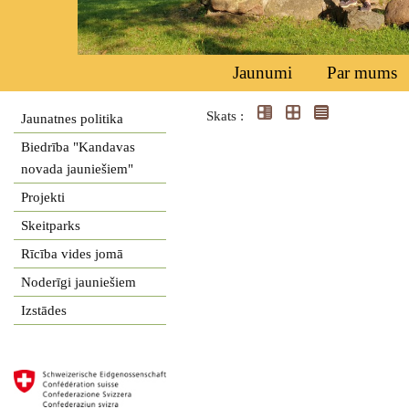
Jaunumi
Par mums
Skats :
Jaunatnes politika
Biedrība "Kandavas
novada jauniešiem"
Projekti
Skeitparks
Rīcība vides jomā
Noderīgi jauniešiem
Izstādes