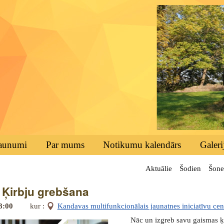
aunumi
Par mums
Notikumu kalendārs
Galeri
Aktuālie
Šodien
Šone
- Ķirbju grebšana
18:00
kur :
Kandavas multifunkcionālais jaunatnes iniciatīvu cen
Nāc un izgreb savu gaismas ķ