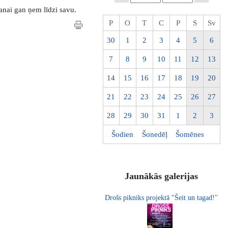
šanai gan ņem līdzi savu.
P
O
T
C
P
S
Sv
30
1
2
3
4
5
6
7
8
9
10
11
12
13
14
15
16
17
18
19
20
21
22
23
24
25
26
27
28
29
30
31
1
2
3
Šodien
Šonedēļ
Šomēnes
Jaunākās galerijas
Drošs pikniks projektā "Šeit un tagad!"