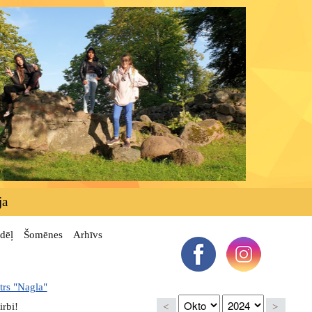
ja
dēļ
Šomēnes
Arhīvs
trs "Nagla"
irbi!
<
>