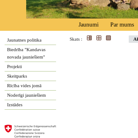
Jaunumi
Par mums
Skats :
Ak
Jaunatnes politika
Biedrība "Kandavas
novada jauniešiem"
Projekti
Skeitparks
Rīcība vides jomā
Noderīgi jauniešiem
Izstādes