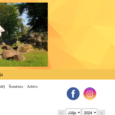
ja
dēļ
Šomēnes
Arhīvs
<
>