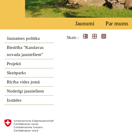
Jaunumi
Par mums
Skats :
Jaunatnes politika
Biedrība "Kandavas
novada jauniešiem"
Projekti
Skeitparks
Rīcība vides jomā
Noderīgi jauniešiem
Izstādes