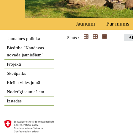
Jaunumi
Par mums
Skats :
Ak
Jaunatnes politika
Biedrība "Kandavas
novada jauniešiem"
Projekti
Skeitparks
Rīcība vides jomā
Noderīgi jauniešiem
Izstādes