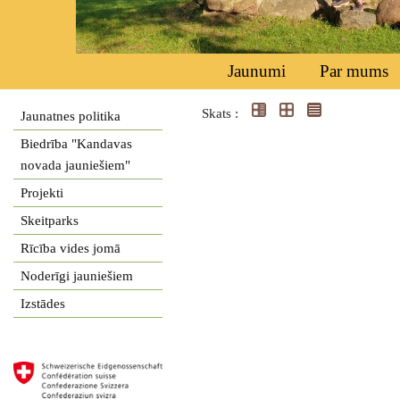
Jaunumi
Par mums
Skats :
Jaunatnes politika
Biedrība "Kandavas
novada jauniešiem"
Projekti
Skeitparks
Rīcība vides jomā
Noderīgi jauniešiem
Izstādes