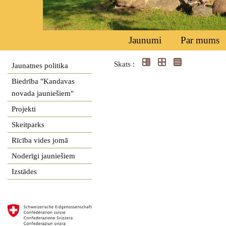
Jaunumi
Par mums
Skats :
Jaunatnes politika
Biedrība "Kandavas
novada jauniešiem"
Projekti
Skeitparks
Rīcība vides jomā
Noderīgi jauniešiem
Izstādes