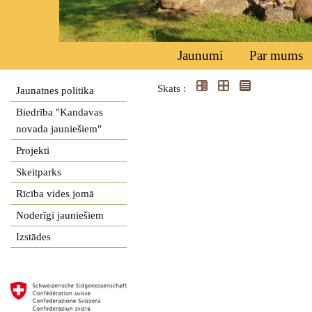
Jaunumi
Par mums
Skats :
Jaunatnes politika
Biedrība "Kandavas
novada jauniešiem"
Projekti
Skeitparks
Rīcība vides jomā
Noderīgi jauniešiem
Izstādes