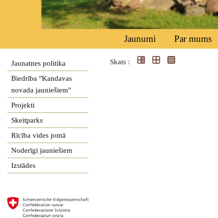
Jaunumi
Par mums
Skats :
Jaunatnes politika
Biedrība "Kandavas
novada jauniešiem"
Projekti
Skeitparks
Rīcība vides jomā
Noderīgi jauniešiem
Izstādes