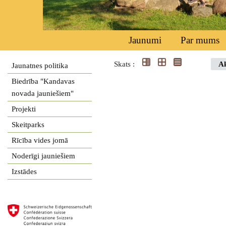
Jaunumi
Par mums
Skats :
Ak
Jaunatnes politika
Biedrība "Kandavas
novada jauniešiem"
Projekti
Skeitparks
Rīcība vides jomā
Noderīgi jauniešiem
Izstādes