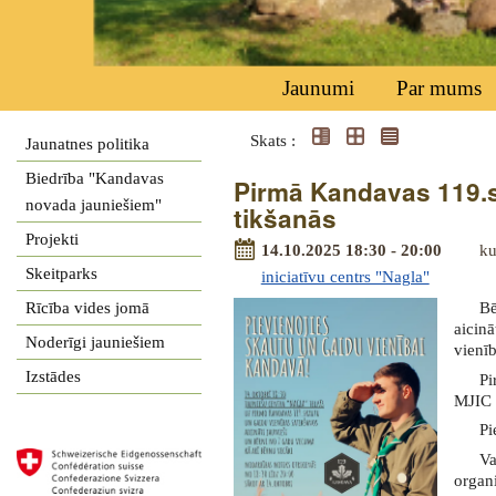
Jaunumi
Par mums
Skats :
Jaunatnes politika
Biedrība "Kandavas
Pirmā Kandavas 119.s
novada jauniešiem"
tikšanās
Projekti
14.10.2025 18:30 - 20:00
ku
Skeitparks
iniciatīvu centrs "Nagla"
Rīcība vides jomā
Bē
aicin
Noderīgi jauniešiem
vienīb
Izstādes
Pi
MJIC 
Pi
V
organi