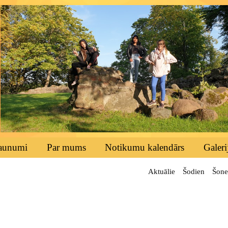
aunumi
Par mums
Notikumu kalendārs
Galeri
Aktuālie
Šodien
Šone