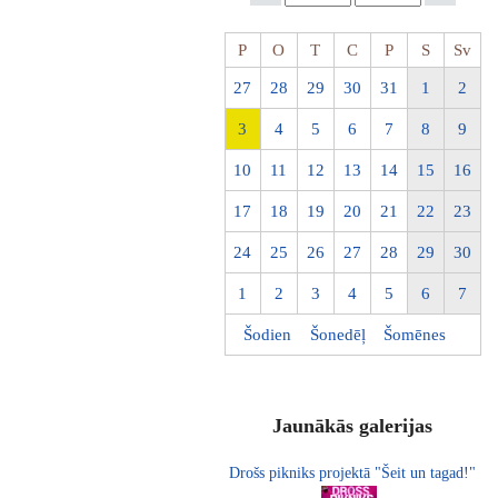
P
O
T
C
P
S
Sv
27
28
29
30
31
1
2
3
4
5
6
7
8
9
10
11
12
13
14
15
16
17
18
19
20
21
22
23
24
25
26
27
28
29
30
1
2
3
4
5
6
7
Šodien
Šonedēļ
Šomēnes
Jaunākās galerijas
Drošs pikniks projektā "Šeit un tagad!"