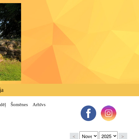
ja
dēļ
Šomēnes
Arhīvs
<
>