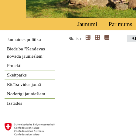
Jaunumi
Par mums
Skats :
Ak
Jaunatnes politika
Biedrība "Kandavas
novada jauniešiem"
Projekti
Skeitparks
Rīcība vides jomā
Noderīgi jauniešiem
Izstādes