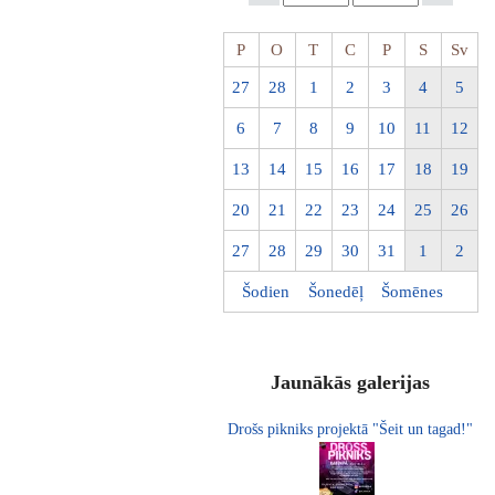
P
O
T
C
P
S
Sv
27
28
1
2
3
4
5
6
7
8
9
10
11
12
13
14
15
16
17
18
19
20
21
22
23
24
25
26
27
28
29
30
31
1
2
Šodien
Šonedēļ
Šomēnes
Jaunākās galerijas
Drošs pikniks projektā "Šeit un tagad!"