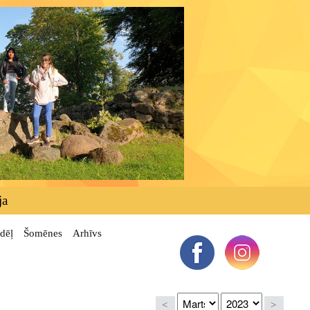
ja
dēļ
Šomēnes
Arhīvs
<
>