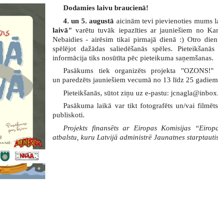
Dodamies laivu braucienā!
4. un 5. augustā
aicinām tevi pievienoties mums l
laivā"
varētu tuvāk iepazīties ar jauniešiem no Ka
Nebaidies - airēsim tikai pirmajā dienā :) Otro di
spēlējot dažādas saliedēšanās spēles. Pieteikšanās
informācija tiks nosūtīta pēc pieteikuma saņemšanas.
Pasākums tiek organizēts projekta "OZONS!" 
un paredzēts jauniešiem vecumā no 13 līdz 25 gadiem
Pieteikšanās, sūtot ziņu uz e-pastu: jcnagla@inbox
Pasākuma laikā var tikt fotografēts un/vai filmēts
publiskoti.
Projekts finansēts ar Eiropas Komisijas “Eiropa
atbalstu, kuru Latvijā administrē Jaunatnes starptau