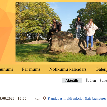
aunumi
Par mums
Notikumu kalendārs
Galeri
Aktuālie
Šodien
Šone
5.08.2023 - 16:00
kur :
Kandavas multifunkcionālais jaunatnes i