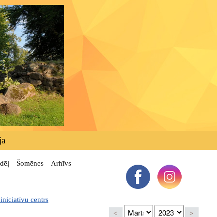
ja
dēļ
Šomēnes
Arhīvs
niciatīvu centrs
<
>