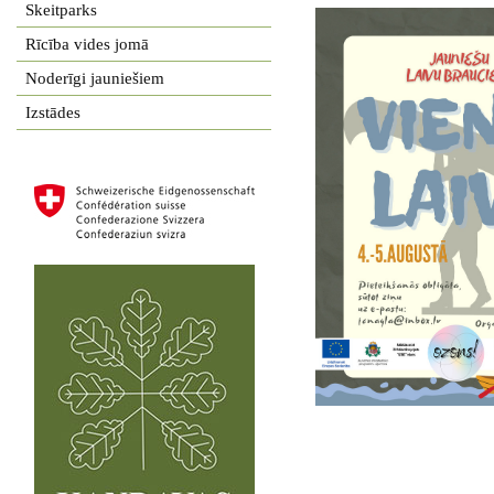
Skeitparks
Rīcība vides jomā
Noderīgi jauniešiem
Izstādes