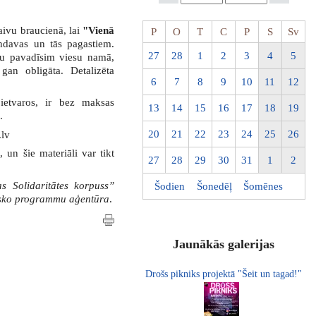
aivu braucienā, lai
"Vienā
P
O
T
C
P
S
Sv
ndavas un tās pagastiem.
27
28
1
2
3
4
5
enu pavadīsim viesu namā,
 gan obligāta. Detalizēta
6
7
8
9
10
11
12
ietvaros, ir bez maksas
13
14
15
16
17
18
19
.
20
21
22
23
24
25
26
.lv
, un šie materiāli var tikt
27
28
29
30
31
1
2
s Solidaritātes korpuss”
Šodien
Šonedēļ
Šomēnes
tisko programmu aģentūra
.
Jaunākās galerijas
Drošs pikniks projektā "Šeit un tagad!"