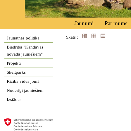
Jaunumi
Par mums
Skats :
Jaunatnes politika
Biedrība "Kandavas
novada jauniešiem"
Projekti
Skeitparks
Rīcība vides jomā
Noderīgi jauniešiem
Izstādes