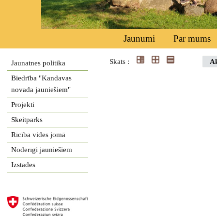
Jaunumi
Par mums
Skats :
Ak
Jaunatnes politika
Biedrība "Kandavas
novada jauniešiem"
Projekti
Skeitparks
Rīcība vides jomā
Noderīgi jauniešiem
Izstādes