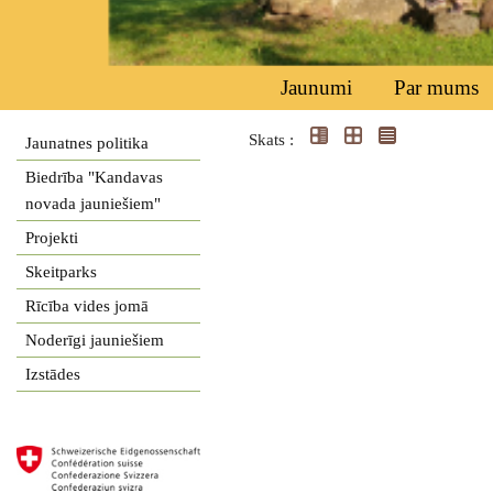
Jaunumi
Par mums
Skats :
Jaunatnes politika
Biedrība "Kandavas
novada jauniešiem"
Projekti
Skeitparks
Rīcība vides jomā
Noderīgi jauniešiem
Izstādes