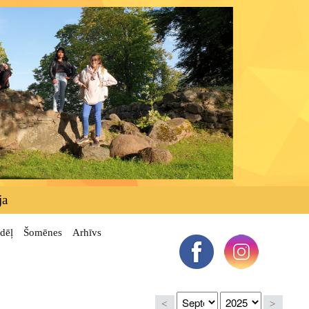
ja
dēļ
Šomēnes
Arhīvs
<
>