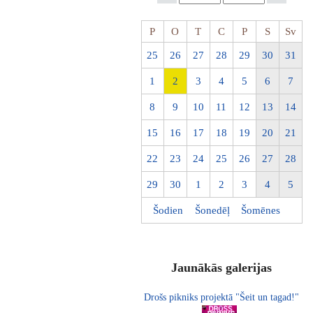
P
O
T
C
P
S
Sv
25
26
27
28
29
30
31
1
2
3
4
5
6
7
8
9
10
11
12
13
14
15
16
17
18
19
20
21
22
23
24
25
26
27
28
29
30
1
2
3
4
5
Šodien
Šonedēļ
Šomēnes
Jaunākās galerijas
Drošs pikniks projektā "Šeit un tagad!"