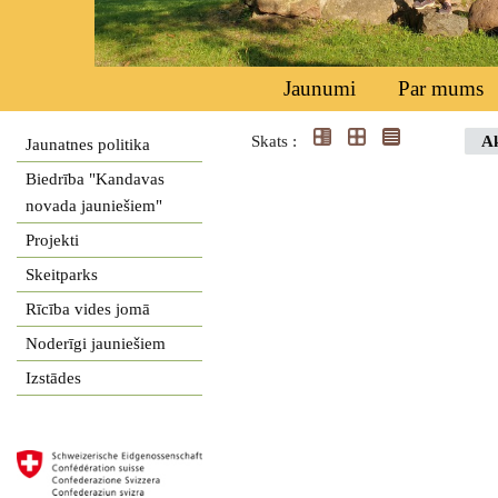
Jaunumi
Par mums
Skats :
Ak
Jaunatnes politika
Biedrība "Kandavas
novada jauniešiem"
Projekti
Skeitparks
Rīcība vides jomā
Noderīgi jauniešiem
Izstādes