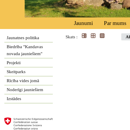
Jaunumi
Par mums
Skats :
Ak
Jaunatnes politika
Biedrība "Kandavas
novada jauniešiem"
Projekti
Skeitparks
Rīcība vides jomā
Noderīgi jauniešiem
Izstādes