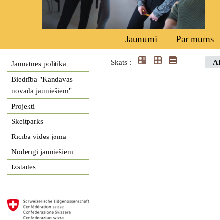
Jaunumi
Par mums
Skats :
Ak
Jaunatnes politika
Biedrība "Kandavas
novada jauniešiem"
Projekti
Skeitparks
Rīcība vides jomā
Noderīgi jauniešiem
Izstādes