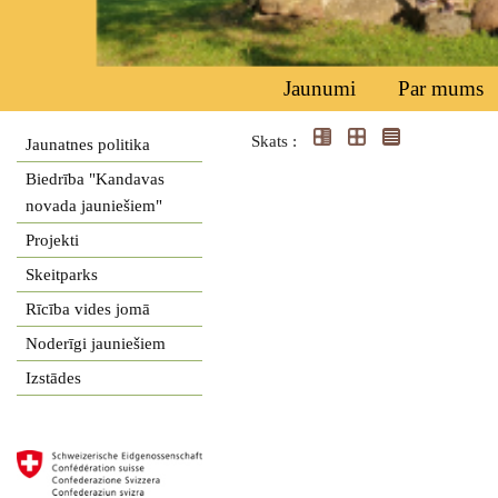
Jaunumi
Par mums
Skats :
Jaunatnes politika
Biedrība "Kandavas
novada jauniešiem"
Projekti
Skeitparks
Rīcība vides jomā
Noderīgi jauniešiem
Izstādes