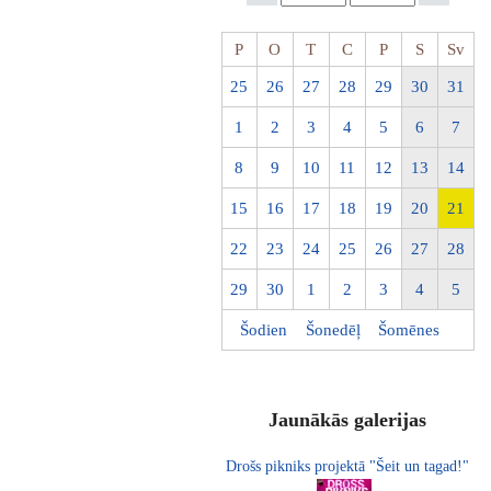
P
O
T
C
P
S
Sv
25
26
27
28
29
30
31
1
2
3
4
5
6
7
8
9
10
11
12
13
14
15
16
17
18
19
20
21
22
23
24
25
26
27
28
29
30
1
2
3
4
5
Šodien
Šonedēļ
Šomēnes
Jaunākās galerijas
Drošs pikniks projektā "Šeit un tagad!"