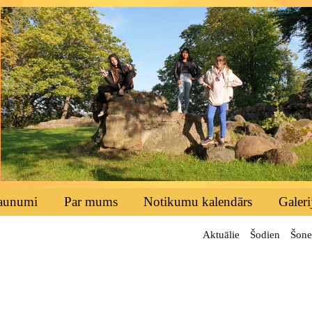
aunumi
Par mums
Notikumu kalendārs
Galeri
Aktuālie
Šodien
Šone