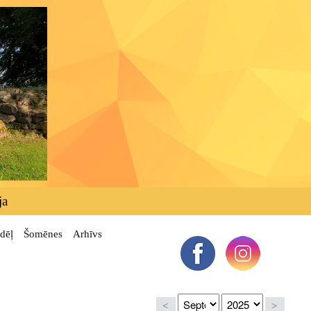
ja
dēļ
Šomēnes
Arhīvs
<
>