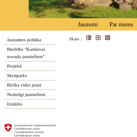
Jaunumi
Par mums
Skats :
Jaunatnes politika
Biedrība "Kandavas
novada jauniešiem"
Projekti
Skeitparks
Rīcība vides jomā
Noderīgi jauniešiem
Izstādes