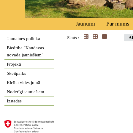
Jaunumi
Par mums
Skats :
Ak
Jaunatnes politika
Biedrība "Kandavas
novada jauniešiem"
Projekti
Skeitparks
Rīcība vides jomā
Noderīgi jauniešiem
Izstādes