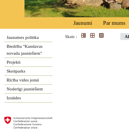
Jaunumi
Par mums
Skats :
Ak
Jaunatnes politika
Biedrība "Kandavas
novada jauniešiem"
Projekti
Skeitparks
Rīcība vides jomā
Noderīgi jauniešiem
Izstādes