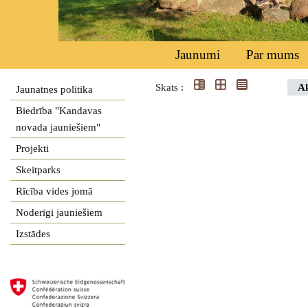
Jaunumi
Par mums
Skats :
Ak
Jaunatnes politika
Biedrība "Kandavas
novada jauniešiem"
Projekti
Skeitparks
Rīcība vides jomā
Noderīgi jauniešiem
Izstādes