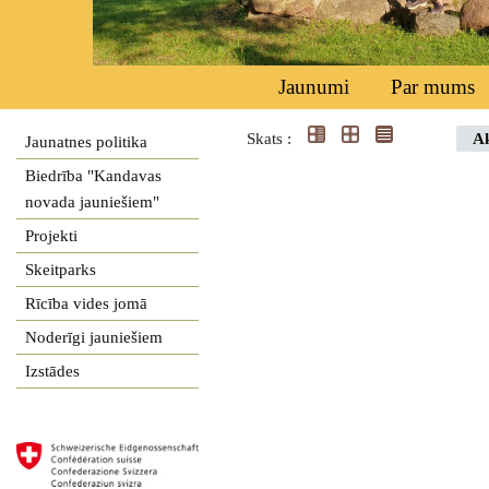
Jaunumi
Par mums
Skats :
Ak
Jaunatnes politika
Biedrība "Kandavas
novada jauniešiem"
Projekti
Skeitparks
Rīcība vides jomā
Noderīgi jauniešiem
Izstādes